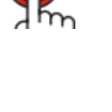
Contact
88 Av. Emilie de Villeneuve, 81100
Castres, France
7 bis Rue Eugène Carrière 75018 Paris
06 09 50 31 65
Tél :
andre.lopez@azcoaching.fr